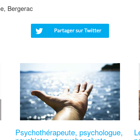
ue, Bergerac
Psychothérapeute, psychologue,
L