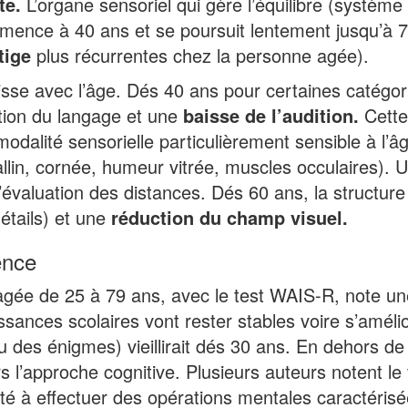
te.
L’organe sensoriel qui gère l’équilibre (système 
mmence à 40 ans et se poursuit lentement jusqu’à 7
tige
plus récurrentes chez la personne agée).
baisse avec l’âge. Dés 40 ans pour certaines catégor
tion du langage et une
baisse de l’audition.
Cette
modalité sensorielle particulièrement sensible à l’
tallin, cornée, humeur vitrée, muscles occulaires).
l’évaluation des distances. Dés 60 ans, la structure 
détails) et une
réduction du champ visuel.
gence
agée de 25 à 79 ans, avec le test WAIS-R, note une
sances scolaires vont rester stables voire s’améliore
 des énigmes) vieillirait dés 30 ans. En dehors de
ers l’approche cognitive. Plusieurs auteurs notent le
 à effectuer des opérations mentales caractérisées 