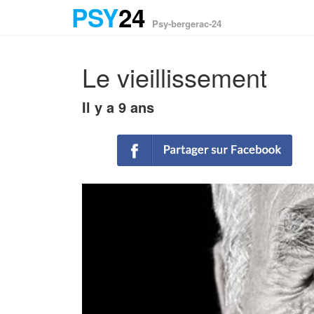
PSY
24
Psy-bergerac-24
Le vieillissement
Il y a 9 ans