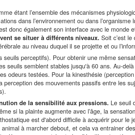
 comme étant l’ensemble des mécanismes physiologi
ormations dans l’environnement ou dans l’organism
c’est donc également son interface avec le monde e
vent se situer à différents niveaux.
Soit c’est le
érébrale au niveau duquel il se projette et ou l’infor
es seuils perceptifs). Pour obtenir une même sensati
 les seuils semblent stables jusqu'à 60 ans. Au-del
des odeurs testées. Pour la kinesthésie (perceptio
la perception des mouvements passifs entre les suj
s).
nution de la sensibilité aux pressions.
Le seuil 
me si la plainte augmente avec l’âge, la sensation
thostatique est d'abord difficile à acquérir pour le j
ul animal à marcher debout, et cela va entrainer d